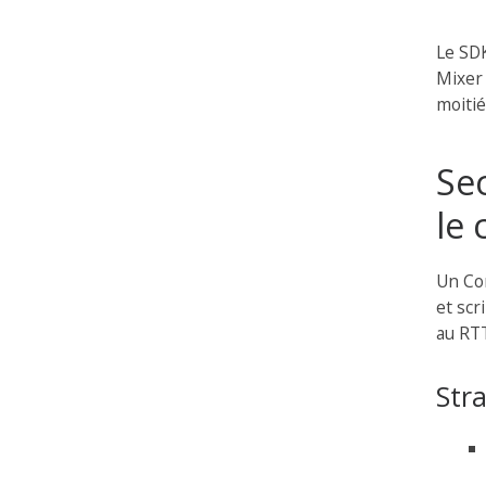
Le SDK
Mixer 
moitié
Sec
le 
Un Co
et scr
au RT
Str