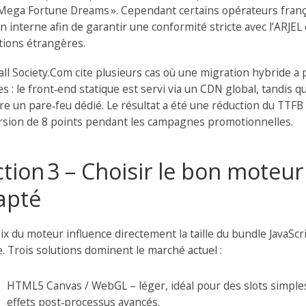
 Mega Fortune Dreams ». Cependant certains opérateurs fran
 interne afin de garantir une conformité stricte avec l’ARJEL 
ctions étrangères.
ll Society.Com cite plusieurs cas où une migration hybride a
 : le front‑end statique est servi via un CDN global, tandi
re un pare‑feu dédié. Le résultat a été une réduction du TTFB
rsion de 8 points pendant les campagnes promotionnelles.
tion 3 – Choisir le bon moteu
apté
ix du moteur influence directement la taille du bundle JavaScr
. Trois solutions dominent le marché actuel :
HTML5 Canvas / WebGL – léger, idéal pour des slots simples 
effets post‑processus avancés.