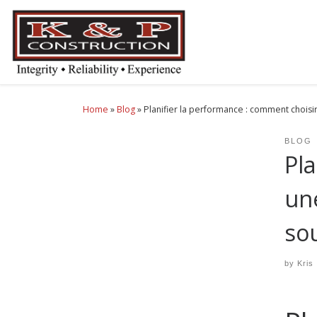
Skip to content
Home
»
Blog
»
Planifier la performance : comment choisi
BLOG
Pla
un
so
by
Kris