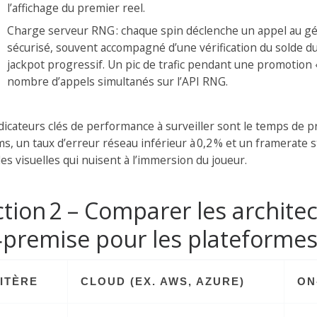
l’affichage du premier reel.
Charge serveur RNG : chaque spin déclenche un appel au g
sécurisé, souvent accompagné d’une vérification du solde du
jackpot progressif. Un pic de trafic pendant une promotion «
nombre d’appels simultanés sur l’API RNG.
dicateurs clés de performance à surveiller sont le temps de p
ms, un taux d’erreur réseau inférieur à 0,2 % et un framerate s
es visuelles qui nuisent à l’immersion du joueur.
tion 2 – Comparer les archite
‑premise pour les plateformes
ITÈRE
CLOUD (EX. AWS, AZURE)
ON