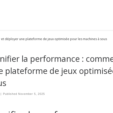
r et déployer une plateforme de jeux optimisée pour les machines à sous
nifier la performance : comme
e plateforme de jeux optimisé
us
|
Published
November 5, 2025