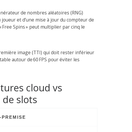
énérateur de nombres aléatoires (RNG)
 joueur et d’une mise à jour du compteur de
 Free Spins » peut multiplier par cinq le
remière image (TTI) qui doit rester inférieur
table autour de 60 FPS pour éviter les
ctures cloud vs
 de slots
‑PREMISE