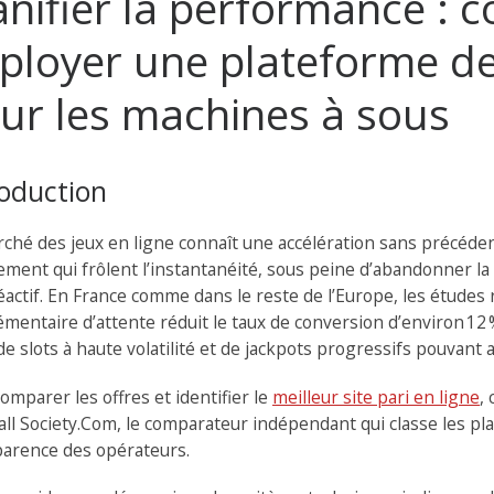
anifier la performance : 
ployer une plateforme de
ur les machines à sous
roduction
ché des jeux en ligne connaît une accélération sans précéden
ment qui frôlent l’instantanéité, sous peine d’abandonner la
éactif. En France comme dans le reste de l’Europe, les étud
mentaire d’attente réduit le taux de conversion d’environ 12 %
de slots à haute volatilité et de jackpots progressifs pouvant 
omparer les offres et identifier le
meilleur site pari en ligne
,
ll Society.Com, le comparateur indépendant qui classe les plate
parence des opérateurs.