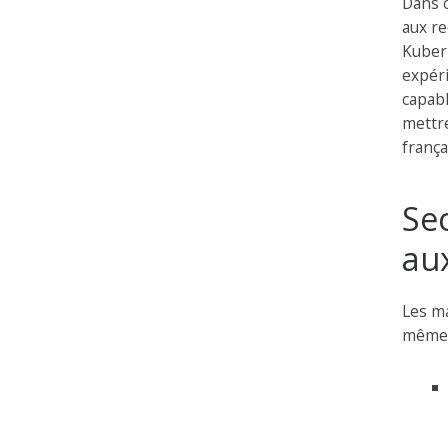
Dans c
aux re
Kubern
expéri
capabl
mettr
franç
Sec
aux
Les ma
même d