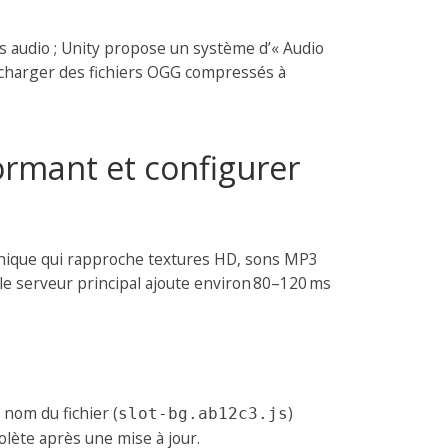
s audio ; Unity propose un système d’« Audio
 charger des fichiers OGG compressés à
ormant et configurer
hique qui rapproche textures HD, sons MP3
 le serveur principal ajoute environ 80–120 ms
 nom du fichier (
)
slot-bg.ab12c3.js
olète après une mise à jour.