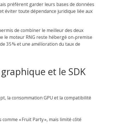
çais préfèrent garder leurs bases de données
et éviter toute dépendance juridique liée aux
 permis de combiner le meilleur des deux
s que le moteur RNG reste hébergé on‑premise
 de 35 % et une amélioration du taux de
r graphique et le SDK
ipt, la consommation GPU et la compatibilité
comme « Fruit Party », mais limité côté